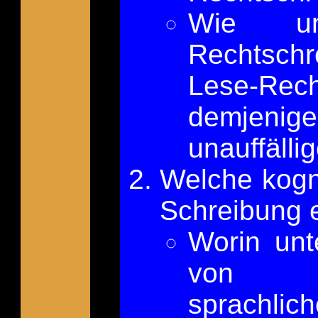
Wie un
Rechtsch
Lese-Re
demjen
unauffäll
Welche kogn
Schreibung e
Worin unt
von bi
sprachli